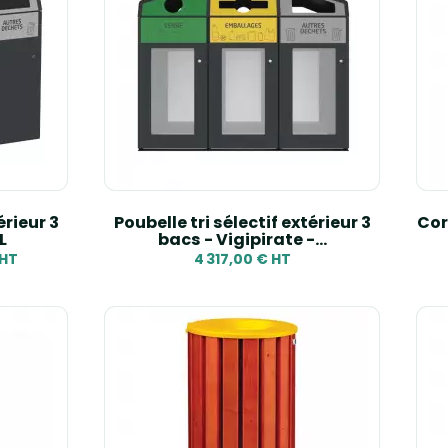
érieur 3
Poubelle tri sélectif extérieur 3
Corb
L
bacs - Vigipirate -...
 HT
4 317,00 € HT