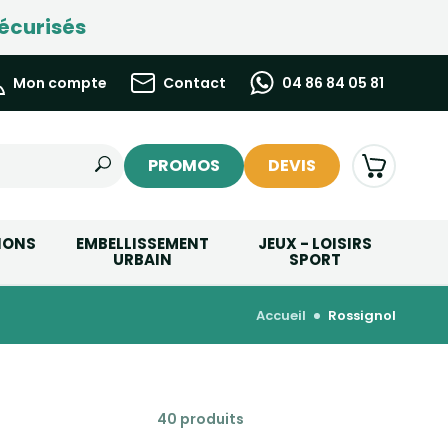
écurisés
Mon compte
Contact
04 86 84 05 81
PROMOS
DEVIS
IONS
EMBELLISSEMENT
JEUX - LOISIRS
URBAIN
SPORT
accueil
rossignol
40 produits