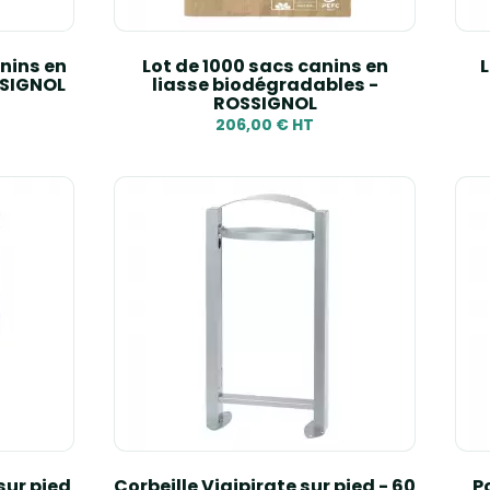
nins en
Lot de 1000 sacs canins en
L
SSIGNOL
liasse biodégradables -
ROSSIGNOL
206,00 € HT
sur pied
Corbeille Vigipirate sur pied - 60
Po