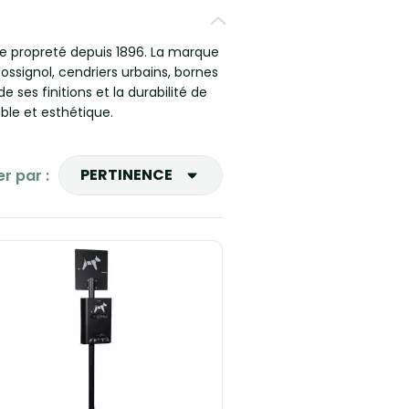
de propreté depuis 1896. La marque
ossignol, cendriers urbains, bornes
ses finitions et la durabilité de
ble et esthétique.
PERTINENCE
er par :
Ventes, ordre décroissant
Pertinence
Nom, A à Z
Nom, Z à A
Prix, croissant
Prix, décroissant
Reference, A to Z