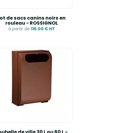
ot de sacs canins noirs en
rouleau - ROSSIGNOL
à partir de
116.00 € HT
ubelle de ville 30 L ou 60 L -