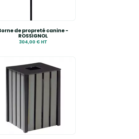
Reference, Z to A
Borne de propreté canine -
ROSSIGNOL
304,00 € HT