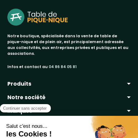
Notre boutique, spécialisée dans la vente de table de
pique-nique et de plein air, est principalement adressée
aux collectvités, aux entreprises privées et publiques et au
associations.
Infos et contact au
04 86 84 05 81
Produits
Notre société
bancs publics
Marques
corbeilles de ville & propreté
a propos
promos
Votre compte
paiement sécurisé
jad groupe
tables pique-nique
conditions de livraison
procity®
informations personnelles