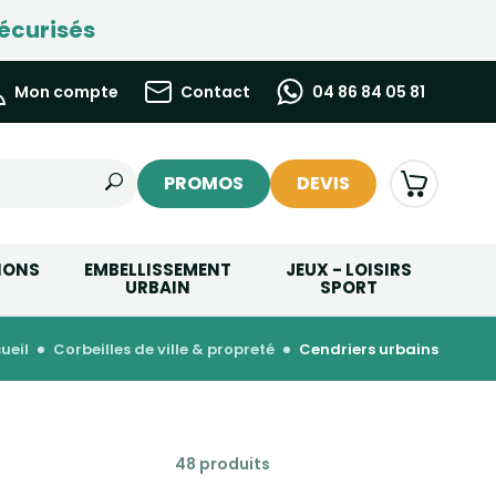
écurisés
Mon compte
Contact
04 86 84 05 81
PROMOS
DEVIS
IONS
EMBELLISSEMENT
JEUX - LOISIRS
URBAIN
SPORT
cueil
corbeilles de ville & propreté
cendriers urbains
48 produits