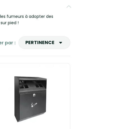
nt les fumeurs à adopter des
ur pied !
PERTINENCE
er par :
Ventes, ordre décroissant
Pertinence
Nom, A à Z
Nom, Z à A
Prix, croissant
Prix, décroissant
Reference, A to Z
Reference, Z to A