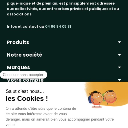
pique-nique et de plein air, est principalement adressée
aux collectvités, aux entreprises privées et publiques et au
associations.
Infos et contact au
04 86 84 05 81
Produits
Notre société
bancs publics
Marques
corbeilles de ville & propreté
a propos
promos
Votre compte
paiement sécurisé
jad groupe
tables pique-nique
conditions de livraison
procity®
informations personnelles
embellissement urbain
contactez-nous
rossignol
commandes
Copyright 2019 - 2026
Table de Pique-nique
une marque
jeux - loisirs sport
mottez
DIRECT EQUIPEMENTS
- Réalisé par
WEB2DO
avoirs
rangements & protections vélos
probbax®