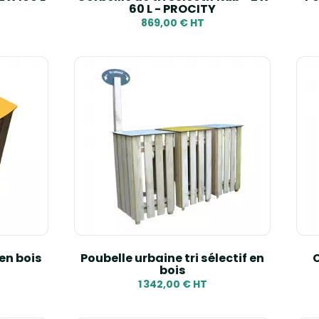
60 L - PROCITY
869,00 € HT
 en bois
Poubelle urbaine tri sélectif en
C
bois
1 342,00 € HT