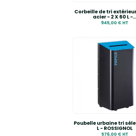
Corbeille de tri extérieu
acier - 2 X 60 L -..
945,00 € HT
Poubelle urbaine tri séle
L - ROSSIGNOL
576,00 € HT