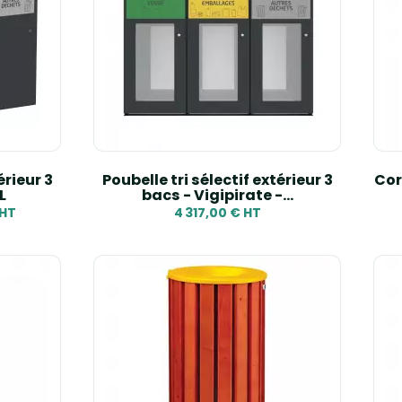
érieur 3
Poubelle tri sélectif extérieur 3
Corb
L
bacs - Vigipirate -...
 HT
4 317,00 € HT