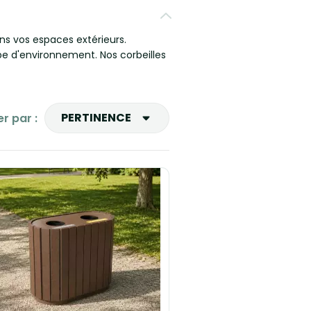
ns vos espaces extérieurs.
ype d'environnement. Nos corbeilles
PERTINENCE
er par :
Ventes, ordre décroissant
Pertinence
Nom, A à Z
Nom, Z à A
Prix, croissant
Prix, décroissant
Reference, A to Z
Reference, Z to A