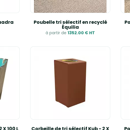
Quadra
Poubelle tri sélectif en recyclé
Po
Équilia
à partir de
1352.00 € HT
2 X 100 L
Corbeille de tri sélectif Kub - 2 X
Po