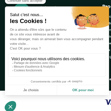
Pro
banc
cor
Notre boutique, spécialisée dans la vente de
pro
table de pique-nique et de plein air, est
tab
principalement adressée aux collectvités, aux
emb
entreprises privées et publiques et au
associations.
jeux
ran
Infos et contact au
04 86 84 05 81
Copyright 2019 - 2026
Table de Pique-nique
une marque