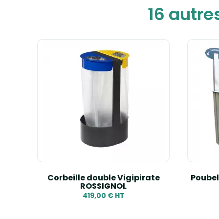
16 autre
f - 80
Corbeille double Vigipirate
Poubell
ROSSIGNOL
419,00 € HT