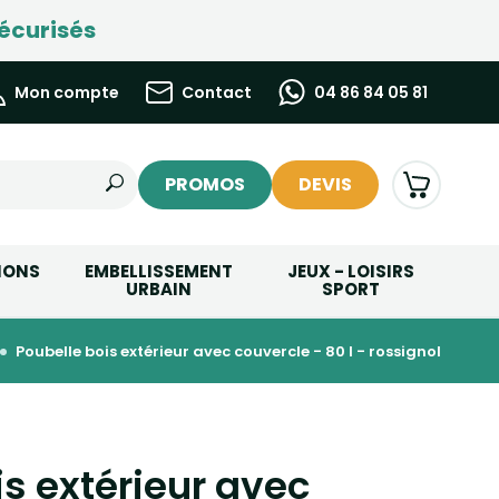
écurisés
Mon compte
Contact
04 86 84 05 81
PROMOS
DEVIS
IONS
EMBELLISSEMENT
JEUX - LOISIRS
URBAIN
SPORT
poubelle bois extérieur avec couvercle - 80 l - rossignol
is extérieur avec