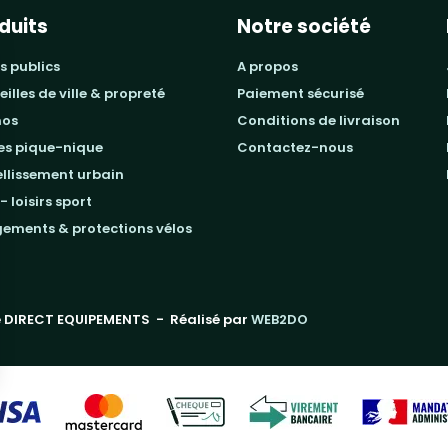
duits
Notre société
s publics
a propos
beilles de ville & propreté
paiement sécurisé
mos
conditions de livraison
les pique-nique
contactez-nous
ellissement urbain
 - loisirs sport
gements & protections vélos
 DIRECT EQUIPEMENTS
- Réalisé par
WEB2DO