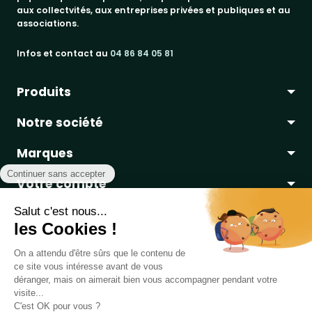
aux collectvités, aux entreprises privées et publiques et au
associations.
Infos et contact au
04 86 84 05 81
Produits
Notre société
bancs publics
Marques
corbeilles de ville & propreté
a propos
promos
Votre compte
paiement sécurisé
jad groupe
tables pique-nique
conditions de livraison
procity®
informations personnelles
embellissement urbain
contactez-nous
rossignol
commandes
Copyright 2019 - 2026
Table de Pique-nique
une marque
jeux - loisirs sport
mottez
DIRECT EQUIPEMENTS
- Réalisé par
WEB2DO
avoirs
rangements & protections vélos
probbax®
adresses
Mentions légales
CGV-CGU
Confidentialité