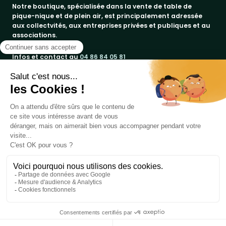
Notre boutique, spécialisée dans la vente de table de
pique-nique et de plein air, est principalement adressée
aux collectvités, aux entreprises privées et publiques et au
associations.
Infos et contact au
04 86 84 05 81
Produits
Notre société
bancs publics
Marques
corbeilles de ville & propreté
a propos
promos
Votre compte
paiement sécurisé
jad groupe
tables pique-nique
conditions de livraison
procity®
informations personnelles
embellissement urbain
contactez-nous
rossignol
commandes
Copyright 2019 - 2026
Table de Pique-nique
une marque
jeux - loisirs sport
mottez
DIRECT EQUIPEMENTS
- Réalisé par
WEB2DO
avoirs