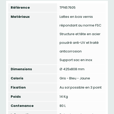
Référence
TPN57605
Matériaux
Lattes en bois vernis
répondant au norme FSC
Structure et tête en acier
poudré anti-UV et traité
anticorrosion
Support sac en inox
Dimensions
Ø 425x808 mm
Coloris
Gris - Bleu - Jaune
Fixation
Au sol possible en 3 point
Poids
14 Kg
Contenance
80 L