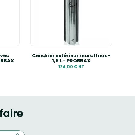
avec
Cendrier extérieur mural Inox -
C
ROBBAX
1,8 L - PROBBAX
124,00 € HT
faire