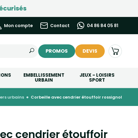
écurisés
Mon compte
Contact
04 86 84 05 81
PROMOS
DEVIS
IONS
EMBELLISSEMENT
JEUX - LOISIRS
URBAIN
SPORT
iers urbains
corbeille avec cendrier étouffoir rossignol
ec cendrier étouffoir