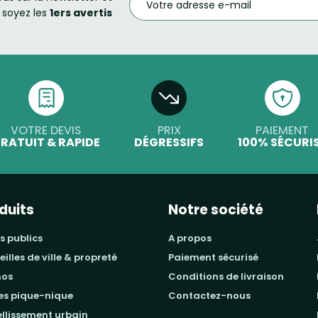
soyez les
1ers avertis
VOTRE DEVIS
PRIX
PAIEMENT
RATUIT & RAPIDE
DÉGRESSIFS
100% SÉCURI
duits
Notre société
s publics
a propos
beilles de ville & propreté
paiement sécurisé
mos
conditions de livraison
les pique-nique
contactez-nous
ellissement urbain