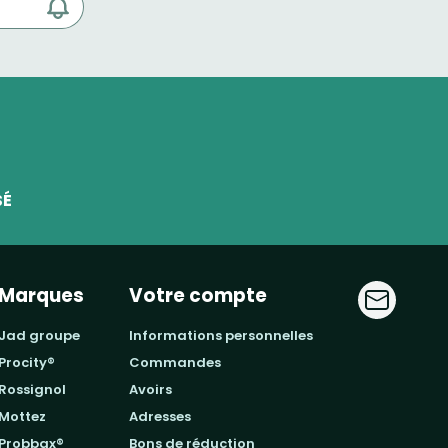
SÉ
Marques
Votre compte
jad groupe
informations personnelles
procity®
commandes
rossignol
avoirs
mottez
adresses
probbax®
bons de réduction