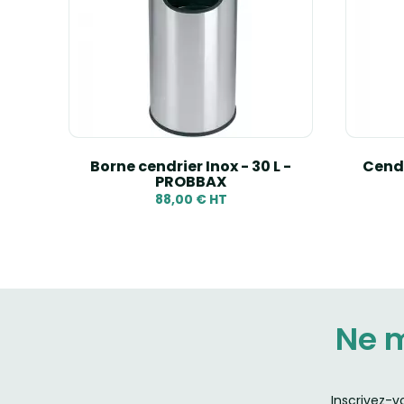
8 L -
Borne cendrier Inox - 30 L -
Cendr
PROBBAX
88,00 € HT
Ne 
Inscrivez-v