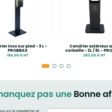
ier inox sur pied - 3 L -
Cendrier extérieur 
PROBBAX
corbeille - 2L / 8L - P
194,00 € HT
263,00 € HT
manquez pas une
Bonne af
ous sur la newsletter et