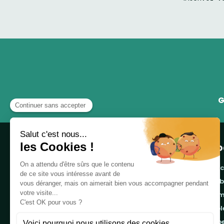
G
Pro
banc
cor
Notre boutique, spécialisée dans la vente de
pro
table de pique-nique et de plein air, est
tab
principalement adressée aux collectvités, aux
emb
entreprises privées et publiques et au