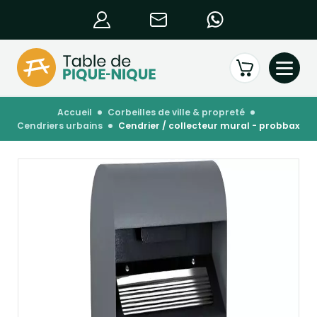
accueil
corbeilles de ville & propreté
cendriers urbains
cendrier / collecteur mural - probbax