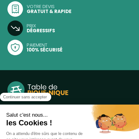
VOTRE DEVIS
GRATUIT & RAPIDE
PRIX
DÉGRESSIFS
PAIEMENT
100% SÉCURISÉ
Notre boutique, spécialisée dans la vente de table de
pique-nique et de plein air, est principalement adressée
aux collectvités, aux entreprises privées et publiques et au
associations.