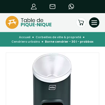
accueil
corbeilles de ville & propreté
cendriers urbains
borne cendrier - 30 l - probbax