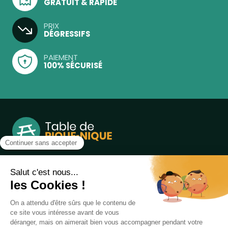
GRATUIT & RAPIDE
PRIX
DÉGRESSIFS
PAIEMENT
100% SÉCURISÉ
Notre boutique, spécialisée dans la vente de table de
pique-nique et de plein air, est principalement adressée
aux collectvités, aux entreprises privées et publiques et au
associations.
Infos et contact au
04 86 84 05 81