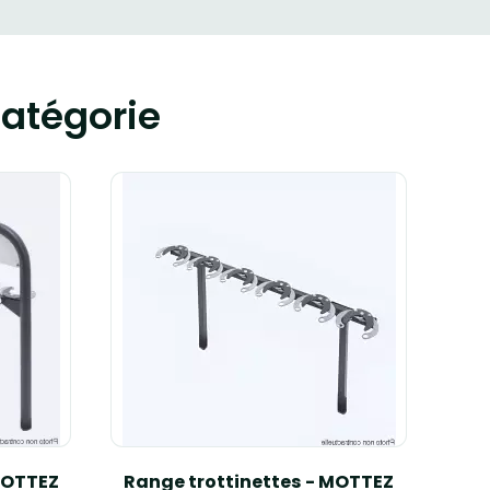
atégorie
 MOTTEZ
Range trottinettes - MOTTEZ
Sup