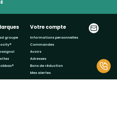
SÉ
arques
Votre compte
jad groupe
informations personnelles
procity®
commandes
rossignol
avoirs
mottez
adresses
probbax®
bons de réduction
mes alertes
Mentions légales
CGV-CGU
Confidentialité