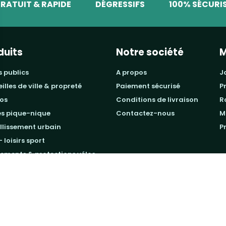
RATUIT & RAPIDE
DÉGRESSIFS
100% SÉCURI
duits
Notre société
M
s publics
a propos
eilles de ville & propreté
paiement sécurisé
os
conditions de livraison
es pique-nique
contactez-nous
llissement urbain
- loisirs sport
ements & protections vélos
 DIRECT EQUIPEMENTS
- Réalisé par
WEB2DO