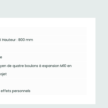
0 X Hauteur : 800 mm
se
n de quatre boulons à expansion M10 en
rojet
es effets personnels