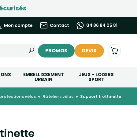
écurisés
Mon compte
Contact
04 86 84 05 81
PROMOS
DEVIS
IONS
EMBELLISSEMENT
JEUX - LOISIRS
URBAIN
SPORT
protections vélos
râteliers vélos
support trottinette
tinette