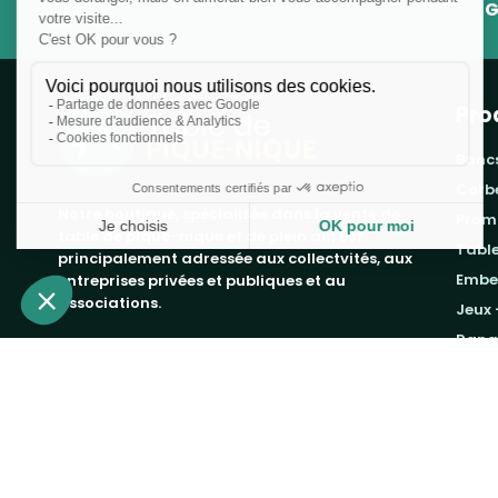
G
Pro
banc
corb
Notre boutique, spécialisée dans la vente de
prom
table de pique-nique et de plein air, est
tabl
principalement adressée aux collectvités, aux
embe
entreprises privées et publiques et au
associations.
jeux 
rang
Infos et contact au
04 86 84 05 81
Copyright 2019 - 2026
Table de Pique-nique
une marque