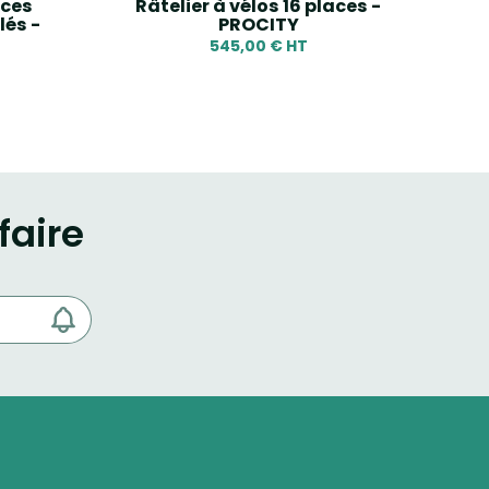
aces
Râtelier à vélos 16 places -
Supp
és -
PROCITY
545,00 € HT
faire