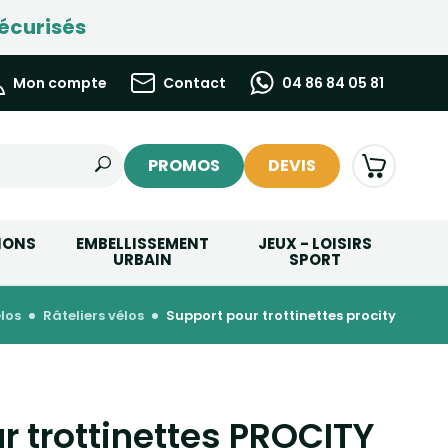
écurisés
Mon compte
Contact
04 86 84 05 81
PROMOS
DEVIS
IONS
EMBELLISSEMENT
JEUX - LOISIRS
URBAIN
SPORT
los
râteliers vélos
support pour trottinettes procity
r trottinettes PROCITY