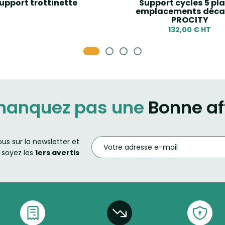
upport trottinette
Support cycles 5 pl
emplacements décal
PROCITY
132,00 € HT
manquez pas une
Bonne af
ous sur la newsletter et
soyez les
1ers avertis