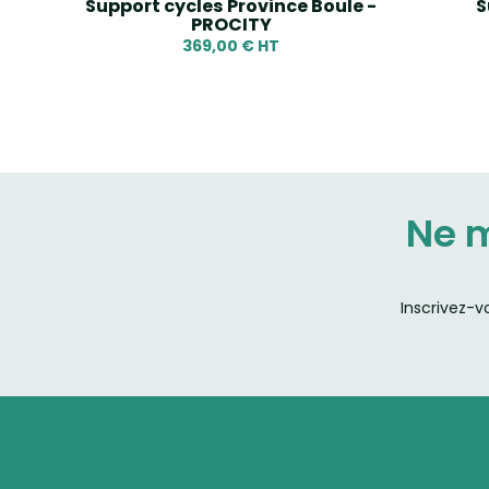
Inox
Support cycles Province Boule -
S
PROCITY
369,00 € HT
Ne 
Inscrivez-v