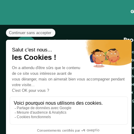
G
Pro
banc
cor
Notre boutique, spécialisée dans la vente de
pro
table de pique-nique et de plein air, est
tab
principalement adressée aux collectvités, aux
emb
entreprises privées et publiques et au
associations.
jeux
ran
Infos et contact au
04 86 84 05 81
Copyright 2019 - 2026
Table de Pique-nique
une marque