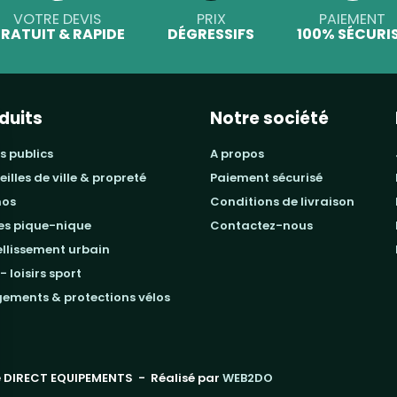
VOTRE DEVIS
PRIX
PAIEMENT
RATUIT & RAPIDE
DÉGRESSIFS
100% SÉCURI
duits
Notre société
s publics
a propos
beilles de ville & propreté
paiement sécurisé
mos
conditions de livraison
les pique-nique
contactez-nous
ellissement urbain
 - loisirs sport
gements & protections vélos
 DIRECT EQUIPEMENTS
- Réalisé par
WEB2DO