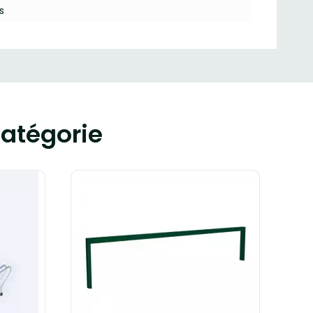
s
atégorie