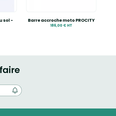
u sol -
Barre accroche moto PROCITY
Sup
186,00 € HT
faire