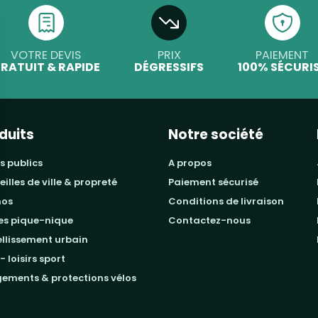
VOTRE DEVIS
PRIX
PAIEMENT
RATUIT & RAPIDE
DÉGRESSIFS
100% SÉCURI
duits
Notre société
s publics
a propos
beilles de ville & propreté
paiement sécurisé
mos
conditions de livraison
les pique-nique
contactez-nous
ellissement urbain
 - loisirs sport
gements & protections vélos