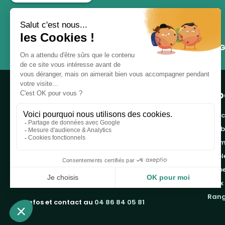
G
Pro
banc
cor
Notre boutique, spécialisée dans la vente de
pro
table de pique-nique et de plein air, est
tab
principalement adressée aux collectvités, aux
emb
entreprises privées et publiques et au
associations.
jeux
ran
Infos et contact au
04 86 84 05 81