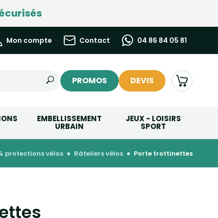
écurisés
Mon compte
Contact
04 86 84 05 81
PROMOS
DEVIS
IONS
EMBELLISSEMENT
JEUX - LOISIRS
URBAIN
SPORT
 protections vélos
râteliers vélos
porte trottinettes
nettes