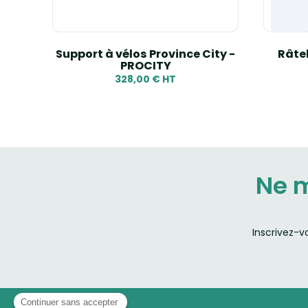
Boule
Support à vélos Province City -
Râtel
PROCITY
328,00 € HT
Ne 
Inscrivez-v