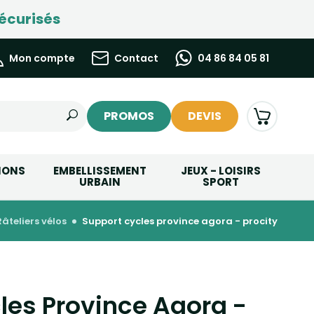
écurisés
Mon compte
Contact
04 86 84 05 81
PROMOS
DEVIS
IONS
EMBELLISSEMENT
JEUX - LOISIRS
URBAIN
SPORT
râteliers vélos
support cycles province agora - procity
les Province Agora -