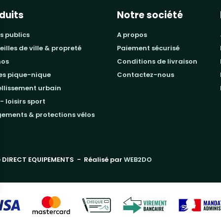
duits
Notre société
s publics
a propos
beilles de ville & propreté
paiement sécurisé
mos
conditions de livraison
les pique-nique
contactez-nous
ellissement urbain
 - loisirs sport
gements & protections vélos
 DIRECT EQUIPEMENTS
- Réalisé par
WEB2DO