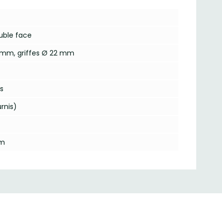
uble face
76 mm, griffes Ø 22 mm
is
rnis)
mm