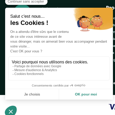
Pro
banc
cor
Notre boutique, spécialisée dans la vente de
pro
table de pique-nique et de plein air, est
tab
principalement adressée aux collectvités, aux
emb
entreprises privées et publiques et au
associations.
jeux
ran
Infos et contact au
04 86 84 05 81
Copyright 2019 - 2026
Table de Pique-nique
une marque