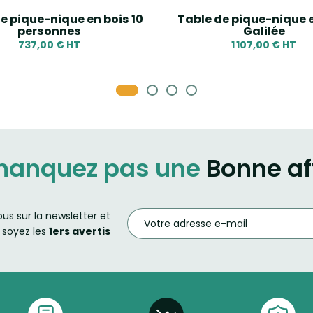
e pique-nique en bois 10
Table de pique-nique 
personnes
Galilée
737,00 € HT
1 107,00 € HT
manquez pas une
Bonne af
ous sur la newsletter et
soyez les
1ers avertis