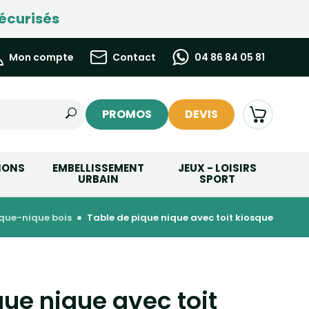
écurisés
Mon compte
Contact
04 86 84 05 81
PROMOS
DEVIS
IONS
EMBELLISSEMENT
JEUX - LOISIRS
URBAIN
SPORT
ique-nique bois
table de pique nique avec toit kiosque
que nique avec toit