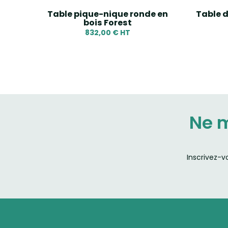
lle
Table pique-nique ronde en
Table d
bois Forest
832,00 € HT
Ne 
Inscrivez-v