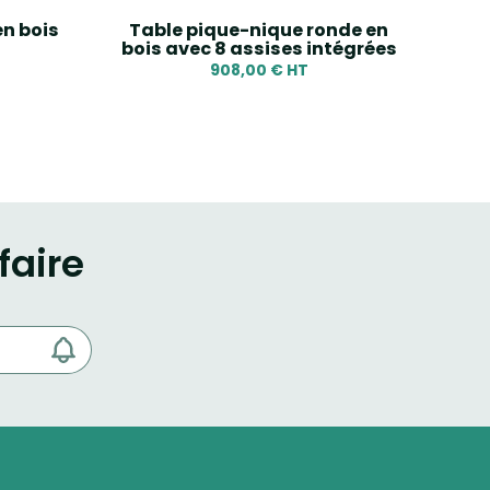
en bois
Table pique-nique ronde en
Tab
bois avec 8 assises intégrées
908,00 € HT
faire