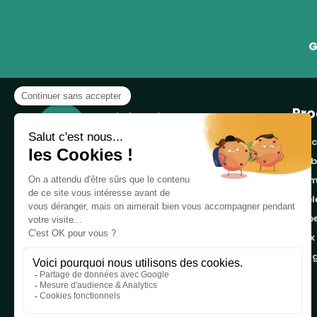
G
Pro
banc
cor
Notre boutique, spécialisée dans la vente de
pro
table de pique-nique et de plein air, est
tab
principalement adressée aux collectvités, aux
emb
entreprises privées et publiques et au
associations.
jeux
ran
Infos et contact au
04 86 84 05 81