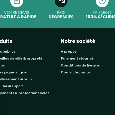
VOTRE DEVIS
PRIX
PAIEMENT
RATUIT & RAPIDE
DÉGRESSIFS
100% SÉCURI
duits
Notre société
s publics
a propos
beilles de ville & propreté
paiement sécurisé
mos
conditions de livraison
les pique-nique
contactez-nous
ellissement urbain
 - loisirs sport
gements & protections vélos