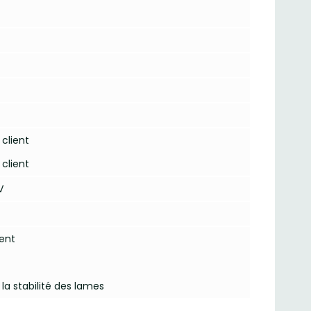
client
client
V
ent
la stabilité des lames