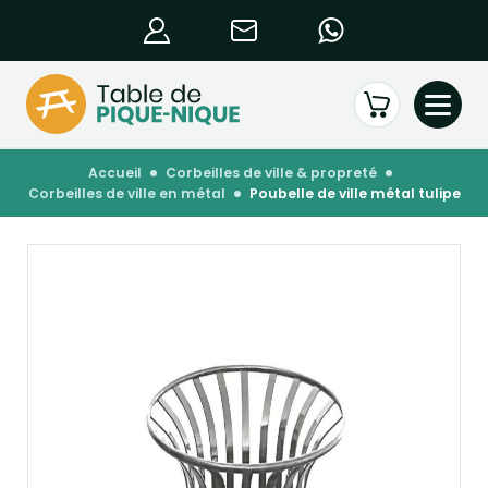
accueil
corbeilles de ville & propreté
corbeilles de ville en métal
poubelle de ville métal tulipe