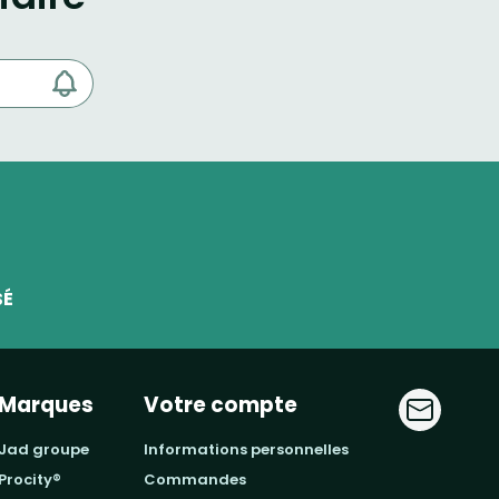
SÉ
Marques
Votre compte
jad groupe
informations personnelles
procity®
commandes