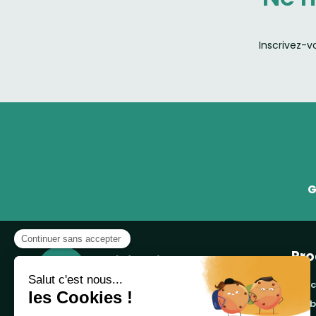
Inscrivez-v
G
Pro
banc
cor