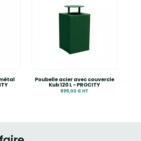
 métal
Poubelle acier avec couvercle
Corb
ITY
Kub 120 L - PROCITY
899,00 € HT
faire