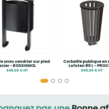
le avec cendrier sur pied
Corbeille publique en
acier - ROSSIGNOL
Lofoten 80 L - PROC
445,00 € HT
549,00 € HT
manquez pas une
Bonne af