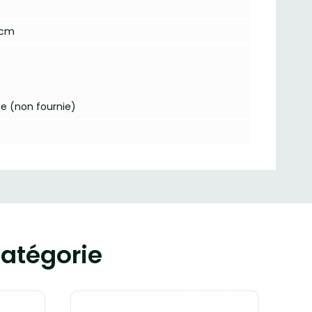
1 cm
ge (non fournie)
atégorie