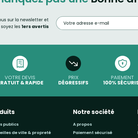
ous sur la newsletter et
soyez les
1ers avertis
VOTRE DEVIS
PRIX
PAIEMENT
RATUIT & RAPIDE
DÉGRESSIFS
100% SÉCURI
duits
Notre société
s publics
a propos
beilles de ville & propreté
paiement sécurisé