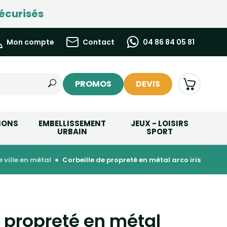
écurisés
Mon compte
Contact
04 86 84 05 81
PROMOS
DEVIS
IONS
EMBELLISSEMENT
JEUX - LOISIRS
URBAIN
SPORT
de ville en métal
corbeille de propreté en métal arco iris
e propreté en métal