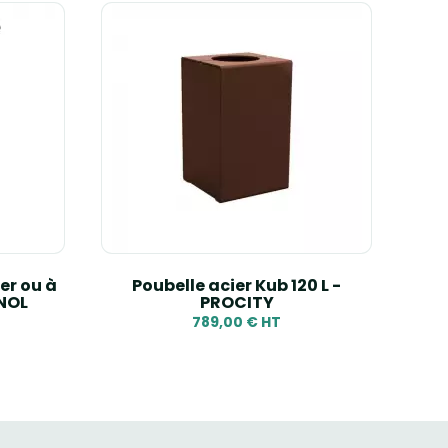
er ou à
Poubelle acier Kub 120 L -
Corb
GNOL
PROCITY
789,00 € HT