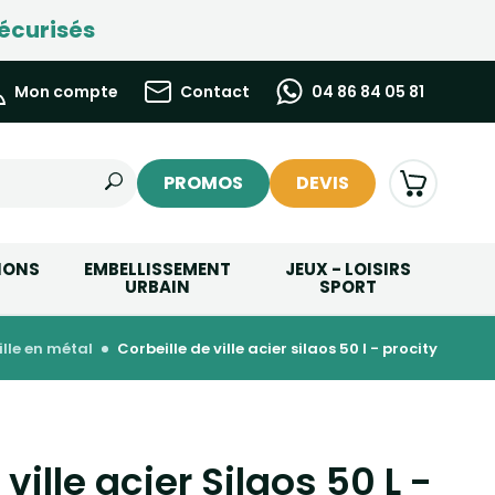
écurisés
Mon compte
Contact
04 86 84 05 81
PROMOS
DEVIS
IONS
EMBELLISSEMENT
JEUX - LOISIRS
URBAIN
SPORT
ville en métal
corbeille de ville acier silaos 50 l - procity
ville acier Silaos 50 L -