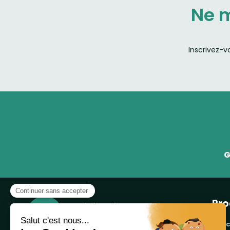
Ne 
Inscrivez-v
G
Pro
banc