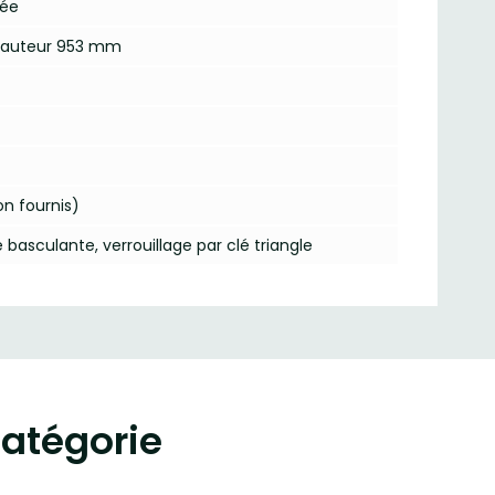
pée
 hauteur 953 mm
on fournis)
 basculante, verrouillage par clé triangle
atégorie