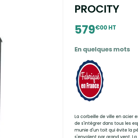
PROCITY
579
€00 HT
En quelques mots
La corbeille de ville en acie
de s'intégrer dans tous les es
munie d'un toit qui évite la p
s'envolent par grand vent. La 