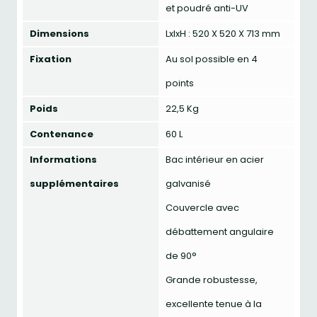
et poudré anti-UV
Dimensions
LxlxH : 520 X 520 X 713 mm
Fixation
Au sol possible en 4
points
Poids
22,5 Kg
Contenance
60 L
Informations
Bac intérieur en acier
supplémentaires
galvanisé
Couvercle avec
débattement angulaire
de 90°
Grande robustesse,
excellente tenue à la