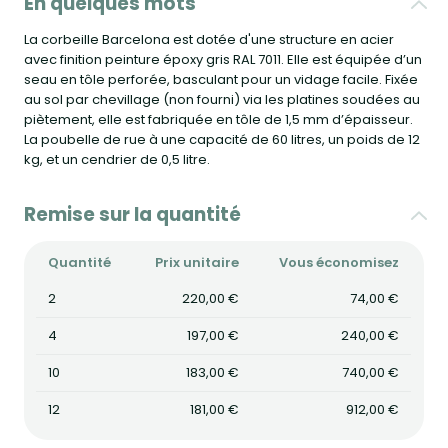
En quelques mots
La corbeille Barcelona est dotée d'une structure en acier
avec finition peinture époxy gris RAL 7011. Elle est équipée d’un
seau en tôle perforée, basculant pour un vidage facile. Fixée
au sol par chevillage (non fourni) via les platines soudées au
piètement, elle est fabriquée en tôle de 1,5 mm d’épaisseur.
La poubelle de rue à une capacité de 60 litres, un poids de 12
kg, et un cendrier de 0,5 litre.
Remise sur la quantité
Quantité
Prix unitaire
Vous économisez
2
220,00 €
74,00 €
4
197,00 €
240,00 €
10
183,00 €
740,00 €
12
181,00 €
912,00 €