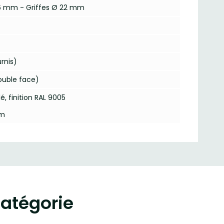
 76 mm - Griffes Ø 22 mm
rnis)
double face)
 finition RAL 9005
mm
atégorie