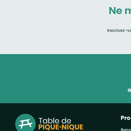
Ne 
Inscrivez-v
G
Pro
banc