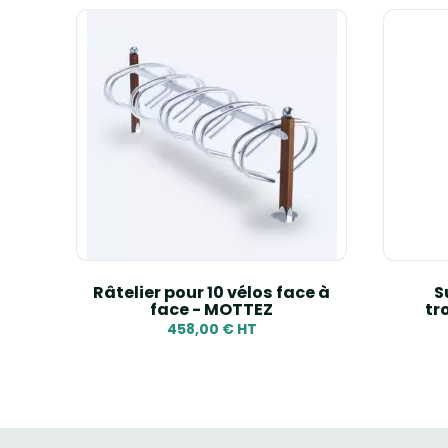
OCITY
Râtelier pour 10 vélos face à
S
face - MOTTEZ
tr
458,00 € HT