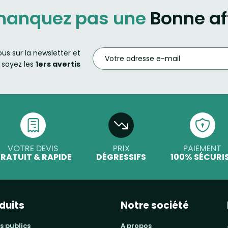
manquez pas une
Bonne af
ous sur la newsletter et
soyez les
1ers avertis
VOTRE DEVIS
PRIX
PAIEMENT
RATUIT & RAPIDE
DÉGRESSIFS
100% SÉCURI
duits
Notre société
s publics
a propos