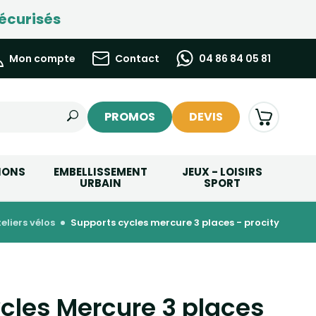
écurisés
Mon compte
Contact
04 86 84 05 81
PROMOS
DEVIS
IONS
EMBELLISSEMENT
JEUX - LOISIRS
URBAIN
SPORT
teliers vélos
supports cycles mercure 3 places - procity
cles Mercure 3 places