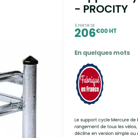
- PROCITY
À PARTIR DE
206
€00 HT
En quelques mots
Le support cycle Mercure de P
rangement de tous les vélos,
décline en version simple ou