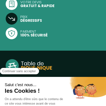
VOTRE DEVIS
GRATUIT & RAPIDE
PRIX
DÉGRESSIFS
PAIEMENT
100% SÉCURISÉ
Notre boutique, spécialisée dans la vente de table de
pique-nique et de plein air, est principalement adressée
aux collectvités, aux entreprises privées et publiques et au
associations.
Infos et contact au
04 86 84 05 81