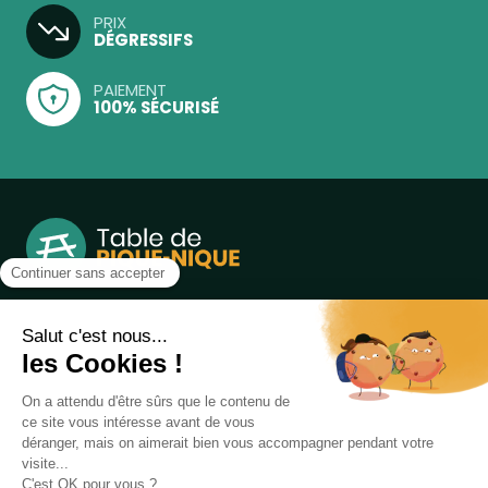
PRIX
DÉGRESSIFS
PAIEMENT
100% SÉCURISÉ
Notre boutique, spécialisée dans la vente de table de
pique-nique et de plein air, est principalement adressée
aux collectvités, aux entreprises privées et publiques et au
associations.
Infos et contact au
04 86 84 05 81
Produits