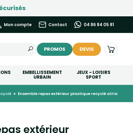
écurisés
Mon compte
Contact
04 86 84 05 81
PROMOS
DEVIS
IONS
EMBELLISSEMENT
JEUX - LOISIRS
URBAIN
SPORT
ecyclé
ensemble repas extérieur plastique recyclé atria
pas extérieur