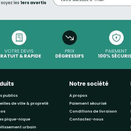
soyez les
1ers avertis
VOTRE DEVIS
PRIX
PAIEMENT
RATUIT & RAPIDE
DÉGRESSIFS
100% SÉCURI
duits
Notre société
s publics
a propos
beilles de ville & propreté
paiement sécurisé
mos
conditions de livraison
les pique-nique
contactez-nous
ellissement urbain