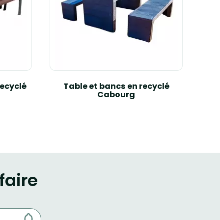
recyclé
Table et bancs en recyclé
Ense
Cabourg
2 37
faire