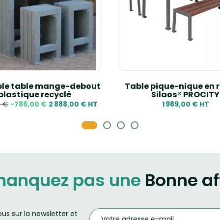
le table mange-debout
Table pique-nique en 
plastique recyclé
Silaos® PROCITY
0 €
-786,00 €
2 888,00 € HT
1 989,00 € HT
manquez pas une
Bonne af
ous sur la newsletter et