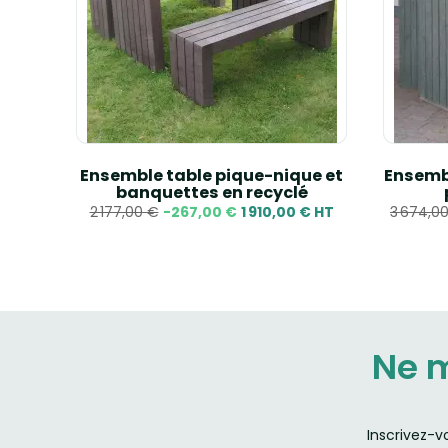
tique
Ensemble table pique-nique et
Ensemb
banquettes en recyclé
2 177,00 €
-267,00 €
1 910,00 € HT
3 674,0
Ne 
Inscrivez-v