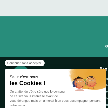
G
Pro
banc
cor
Notre boutique, spécialisée dans la vente de
pro
table de pique-nique et de plein air, est
tab
principalement adressée aux collectvités, aux
emb
entreprises privées et publiques et au