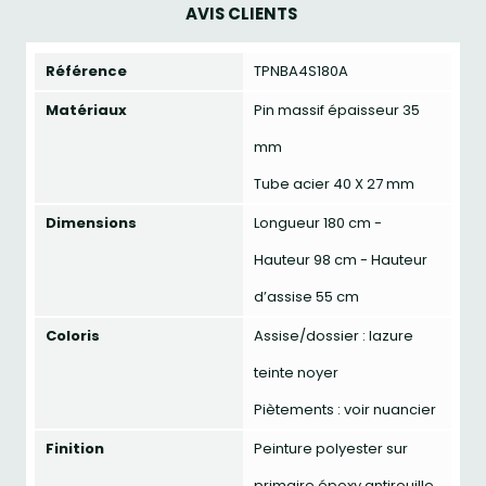
AVIS CLIENTS
Référence
TPNBA4S180A
Matériaux
Pin massif épaisseur 35
mm
Tube acier 40 X 27 mm
Dimensions
Longueur 180 cm -
Hauteur 98 cm - Hauteur
d’assise 55 cm
Coloris
Assise/dossier : lazure
teinte noyer
Piètements : voir nuancier
Finition
Peinture polyester sur
primaire époxy antirouille