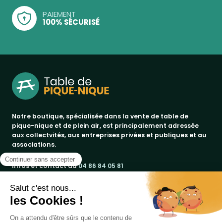
PAIEMENT
100% SÉCURISÉ
Notre boutique, spécialisée dans la vente de table de
pique-nique et de plein air, est principalement adressée
aux collectvités, aux entreprises privées et publiques et au
associations.
Infos et contact au
04 86 84 05 81
Produits
Notre société
bancs publics