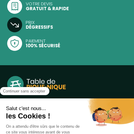
VOTRE DEVIS
GRATUIT & RAPIDE
PRIX
DÉGRESSIFS
PAIEMENT
100% SÉCURISÉ
Notre boutique, spécialisée dans la vente de table de
pique-nique et de plein air, est principalement adressée
aux collectvités, aux entreprises privées et publiques et au
associations.
Infos et contact au
04 86 84 05 81