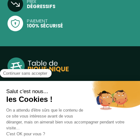
PRIX
DÉGRESSIFS
PAIEMENT
100% SÉCURISÉ
Notre boutique, spécialisée dans la vente de table de
pique-nique et de plein air, est principalement adressée
aux collectvités, aux entreprises privées et publiques et au
associations.
Infos et contact au
04 86 84 05 81
Produits