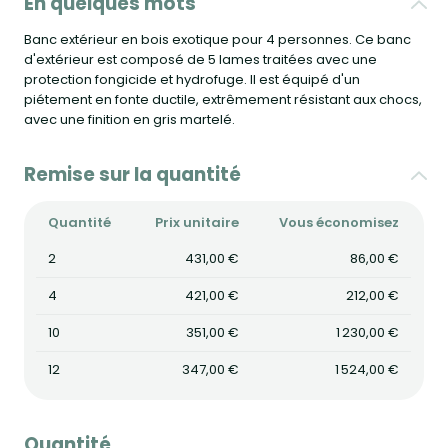
En quelques mots
Banc extérieur en bois exotique pour 4 personnes. Ce banc
d'extérieur est composé de 5 lames traitées avec une
protection fongicide et hydrofuge. Il est équipé d'un
piétement en fonte ductile, extrêmement résistant aux chocs,
avec une finition en gris martelé.
Remise sur la quantité
Quantité
Prix unitaire
Vous économisez
2
431,00 €
86,00 €
4
421,00 €
212,00 €
10
351,00 €
1 230,00 €
12
347,00 €
1 524,00 €
Quantité