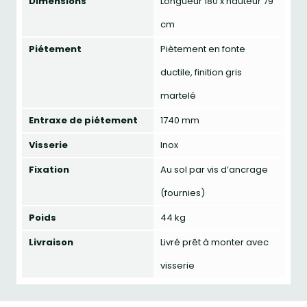
Dimensions
Longueur 180 x hauteur 79
cm
Piétement
Piètement en fonte
ductile, finition gris
martelé
Entraxe de piétement
1740 mm
Visserie
Inox
Fixation
Au sol par vis d’ancrage
(fournies)
Poids
44 kg
Livraison
Livré prêt à monter avec
visserie