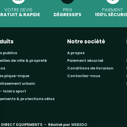
VOTRE DEVIS
PRIX
PAIEMENT
RATUIT & RAPIDE
DÉGRESSIFS
100% SÉCURI
duits
Notre société
s publics
a propos
beilles de ville & propreté
paiement sécurisé
mos
conditions de livraison
les pique-nique
contactez-nous
ellissement urbain
 - loisirs sport
gements & protections vélos
 DIRECT EQUIPEMENTS
- Réalisé par
WEB2DO