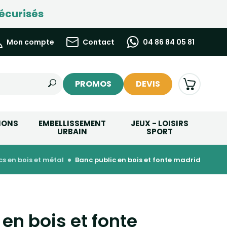
écurisés
Mon compte
Contact
04 86 84 05 81
PROMOS
DEVIS
IONS
EMBELLISSEMENT
JEUX - LOISIRS
URBAIN
SPORT
cs en bois et métal
banc public en bois et fonte madrid
en bois et fonte