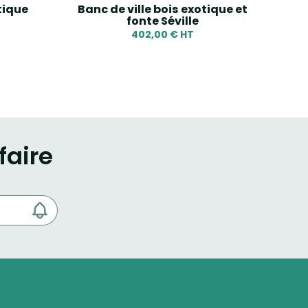
tique
Banc de ville bois exotique et
B
fonte Séville
402,00 € HT
faire