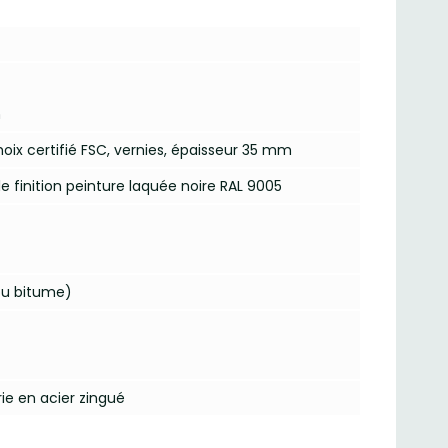
m
hoix certifié FSC, vernies, épaisseur 35 mm
lle finition peinture laquée noire RAL 9005
 ou bitume)
rie en acier zingué