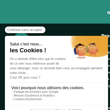
G
Pro
banc
cor
Notre boutique, spécialisée dans la vente de
pro
table de pique-nique et de plein air, est
tab
principalement adressée aux collectvités, aux
emb
entreprises privées et publiques et au
associations.
jeux
ran
Infos et contact au
04 86 84 05 81
Copyright 2019 - 2026
Table de Pique-nique
une marque