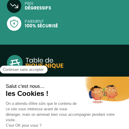
PRIX
DÉGRESSIFS
PAIEMENT
100% SÉCURISÉ
Notre boutique, spécialisée dans la vente de table de
pique-nique et de plein air, est principalement adressée
aux collectvités, aux entreprises privées et publiques et au
associations.
Infos et contact au
04 86 84 05 81
Produits