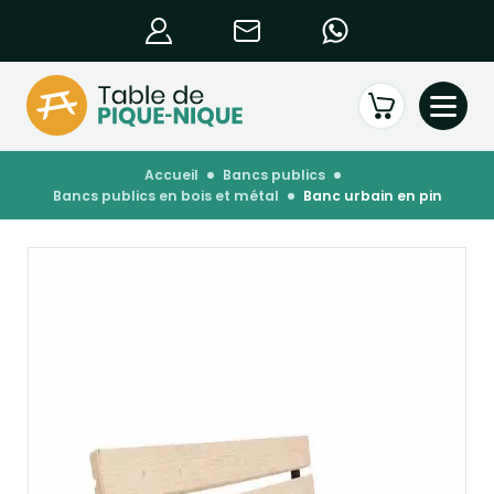
accueil
bancs publics
bancs publics en bois et métal
banc urbain en pin