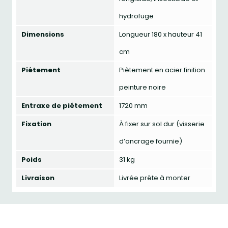
hydrofuge
Dimensions
Longueur 180 x hauteur 41
cm
Piétement
Piètement en acier finition
peinture noire
Entraxe de piétement
1720 mm
Fixation
À fixer sur sol dur (visserie
d’ancrage fournie)
Poids
31 kg
Livraison
Livrée prête à monter