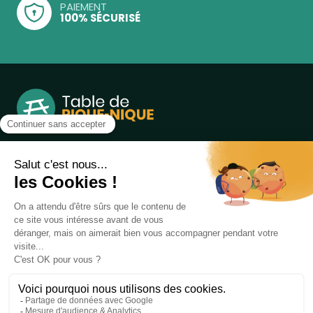
PAIEMENT
100% SÉCURISÉ
Notre boutique, spécialisée dans la vente de table de
pique-nique et de plein air, est principalement adressée
aux collectvités, aux entreprises privées et publiques et au
associations.
Infos et contact au
04 86 84 05 81
Produits
Notre société
bancs publics