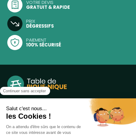
VOTRE DEVIS
GRATUIT & RAPIDE
PRIX
DÉGRESSIFS
PAIEMENT
100% SÉCURISÉ
Notre boutique, spécialisée dans la vente de table de
pique-nique et de plein air, est principalement adressée
aux collectvités, aux entreprises privées et publiques et au
associations.
Infos et contact au
04 86 84 05 81