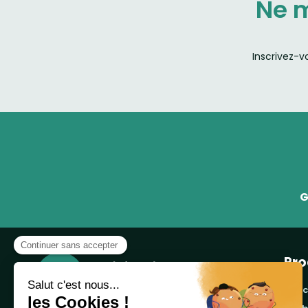
Ne 
Inscrivez-v
G
Pro
banc