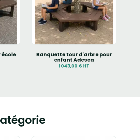
 école
Banquette tour d'arbre pour
Banq
enfant Adesca
1 043,00 € HT
atégorie