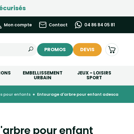
écurisés
Mon compte
Contact
04 86 84 05 81
PROMOS
DEVIS
IONS
EMBELLISSEMENT
JEUX - LOISIRS
URBAIN
SPORT
cs pour enfants
entourage d'arbre pour enfant adesca
'arbre pour enfant