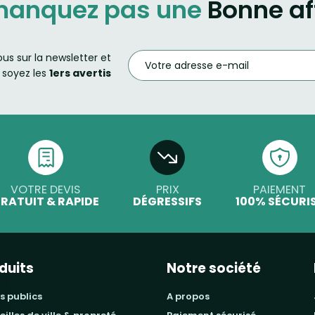
manquez pas une
Bonne af
ous sur la newsletter et
soyez les
1ers avertis
VOTRE DEVIS
PRIX
PAIEMENT
RATUIT & RAPIDE
DÉGRESSIFS
100% SÉCURI
duits
Notre société
s publics
a propos