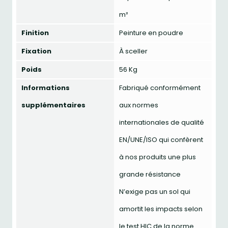
m²
Finition
Peinture en poudre
Fixation
À sceller
Poids
56 Kg
Informations
Fabriqué conformément
supplémentaires
aux normes
internationales de qualité
EN/UNE/ISO qui confèrent
à nos produits une plus
grande résistance
N’exige pas un sol qui
amortit les impacts selon
le test HIC de la norme