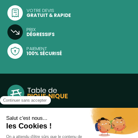
VOTRE DEVIS
GRATUIT & RAPIDE
PRIX
DÉGRESSIFS
PAIEMENT
100% SÉCURISÉ
Notre boutique, spécialisée dans la vente de table de
pique-nique et de plein air, est principalement adressée
aux collectvités, aux entreprises privées et publiques et au
associations.