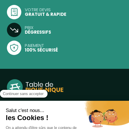
VOTRE DEVIS
GRATUIT & RAPIDE
PRIX
DÉGRESSIFS
PAIEMENT
100% SÉCURISÉ
Notre boutique, spécialisée dans la vente de table de
pique-nique et de plein air, est principalement adressée
aux collectvités, aux entreprises privées et publiques et au
associations.