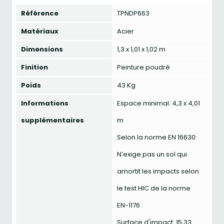
Référence
TPNDP663
Matériaux
Acier
Dimensions
1,3 x 1,01 x 1,02 m
Finition
Peinture poudré
Poids
43 Kg
Informations
Espace minimal: 4,3 x 4,01
supplémentaires
m
Selon la norme EN 16630:
N’exige pas un sol qui
amortit les impacts selon
le test HIC de la norme
EN-1176
Surface d'impact: 15,33