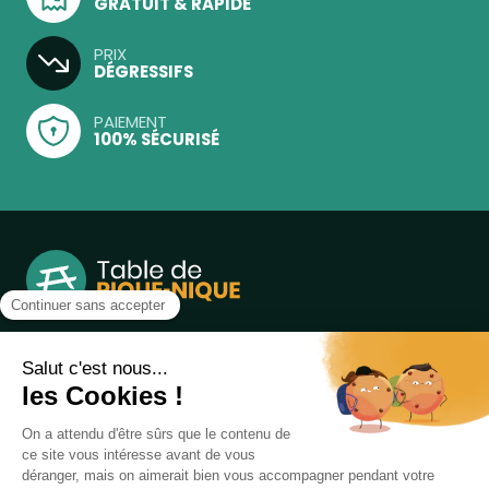
GRATUIT & RAPIDE
PRIX
DÉGRESSIFS
PAIEMENT
100% SÉCURISÉ
Notre boutique, spécialisée dans la vente de table de
pique-nique et de plein air, est principalement adressée
aux collectvités, aux entreprises privées et publiques et au
associations.
Infos et contact au
04 86 84 05 81