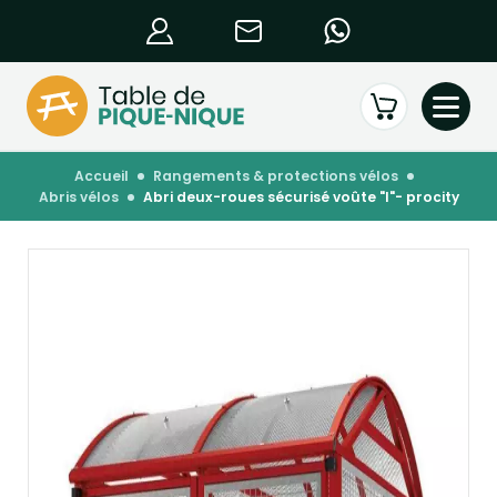
accueil
rangements & protections vélos
abris vélos
abri deux-roues sécurisé voûte "l"- procity