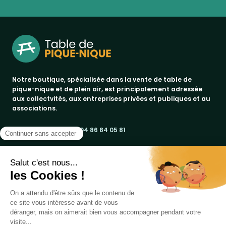
Notre boutique, spécialisée dans la vente de table de
pique-nique et de plein air, est principalement adressée
aux collectvités, aux entreprises privées et publiques et au
associations.
Infos et contact au
04 86 84 05 81
Produits
Notre société
bancs publics
Marques
corbeilles de ville & propreté
a propos
promos
Votre compte
paiement sécurisé
jad groupe