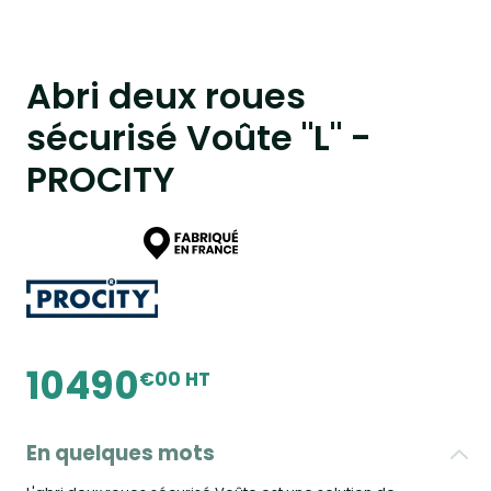
Abri deux roues
sécurisé Voûte "L" -
PROCITY
10490
€00 HT
En quelques mots