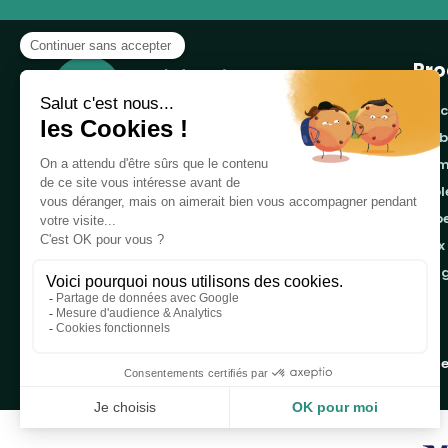
Pro
banc
cor
Notre boutique, spécialisée dans la vente de
pro
table de pique-nique et de plein air, est
tab
principalement adressée aux collectvités, aux
emb
entreprises privées et publiques et au
associations.
jeux
ran
Infos et contact au
04 86 84 05 81
Copyright 2019 - 2026
Table de Pique-nique
une marque