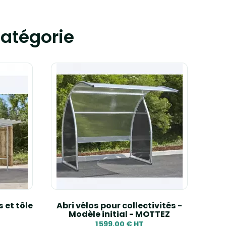
atégorie
s et tôle
Abri vélos pour collectivités -
Abr
Modèle initial - MOTTEZ
1 599,00 € HT