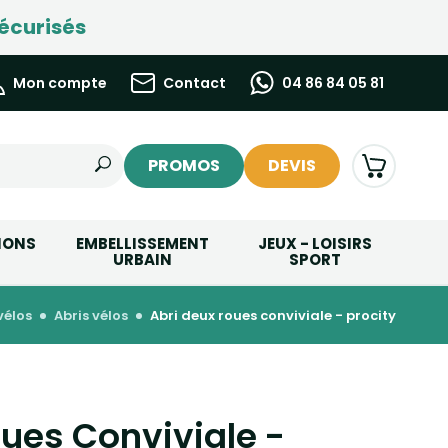
écurisés
Mon compte
Contact
04 86 84 05 81
PROMOS
DEVIS
IONS
EMBELLISSEMENT
JEUX - LOISIRS
URBAIN
SPORT
vélos
abris vélos
abri deux roues conviviale - procity
oues Conviviale -