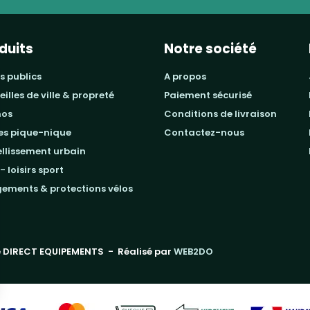
duits
Notre société
s publics
a propos
beilles de ville & propreté
paiement sécurisé
mos
conditions de livraison
les pique-nique
contactez-nous
ellissement urbain
 - loisirs sport
gements & protections vélos
 DIRECT EQUIPEMENTS
- Réalisé par
WEB2DO