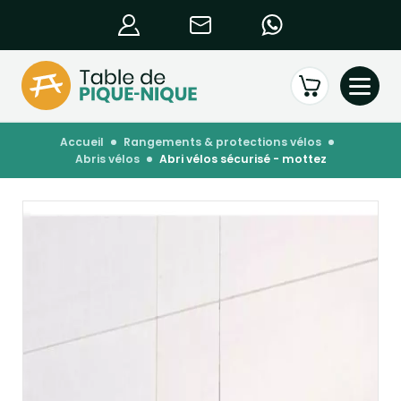
accueil
rangements & protections vélos
abris vélos
abri vélos sécurisé - mottez