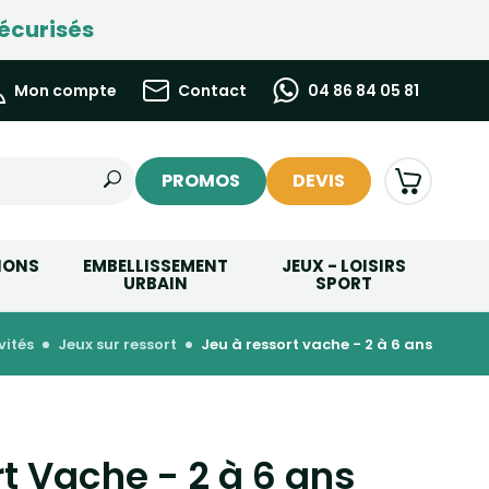
écurisés
Mon compte
Contact
04 86 84 05 81
PROMOS
DEVIS
IONS
EMBELLISSEMENT
JEUX - LOISIRS
URBAIN
SPORT
vités
jeux sur ressort
jeu à ressort vache - 2 à 6 ans
t Vache - 2 à 6 ans