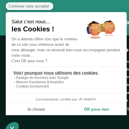
G
Pro
banc
cor
Notre boutique, spécialisée dans la vente de
pro
table de pique-nique et de plein air, est
tab
principalement adressée aux collectvités, aux
emb
entreprises privées et publiques et au
associations.
jeux
ran
Infos et contact au
04 86 84 05 81