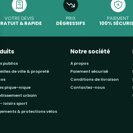
VOTRE DEVIS
PRIX
PAIEMENT
RATUIT & RAPIDE
DÉGRESSIFS
100% SÉCURI
duits
Notre société
s publics
a propos
beilles de ville & propreté
paiement sécurisé
mos
conditions de livraison
les pique-nique
contactez-nous
ellissement urbain
 - loisirs sport
gements & protections vélos