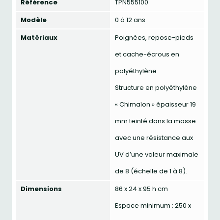
Référence
TPN555100
Modèle
0 à 12 ans
Matériaux
Poignées, repose-pieds
et cache-écrous en
polyéthylène
Structure en polyéthylène
« Chimalon » épaisseur 19
mm teinté dans la masse
avec une résistance aux
UV d’une valeur maximale
de 8 (échelle de 1 à 8).
Dimensions
86 x 24 x 95 h cm
Espace minimum : 250 x