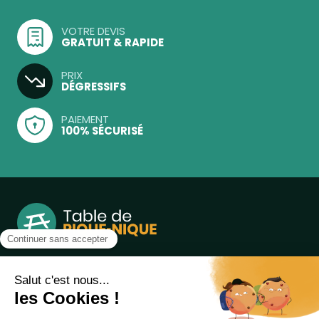
VOTRE DEVIS
GRATUIT & RAPIDE
PRIX
DÉGRESSIFS
PAIEMENT
100% SÉCURISÉ
Notre boutique, spécialisée dans la vente de table de
pique-nique et de plein air, est principalement adressée
aux collectvités, aux entreprises privées et publiques et au
associations.