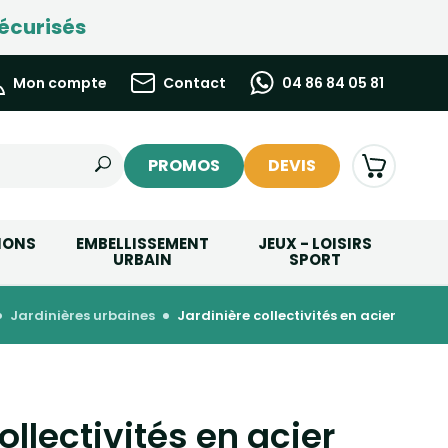
écurisés
Mon compte
Contact
04 86 84 05 81
PROMOS
DEVIS
IONS
EMBELLISSEMENT
JEUX - LOISIRS
URBAIN
SPORT
jardinières urbaines
jardinière collectivités en acier
ollectivités en acier