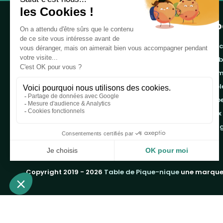
Pro
banc
cor
Notre boutique, spécialisée dans la vente de
pro
table de pique-nique et de plein air, est
tab
principalement adressée aux collectvités, aux
emb
entreprises privées et publiques et au
associations.
jeux
ran
Infos et contact au
04 86 84 05 81
Copyright 2019 - 2026
Table de Pique-nique
une marque