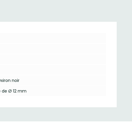
xiron noir
ge de Ø 12 mm