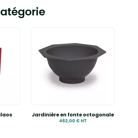
atégorie
ilaos
Jardinière en fonte octogonale
P
462,00 € HT