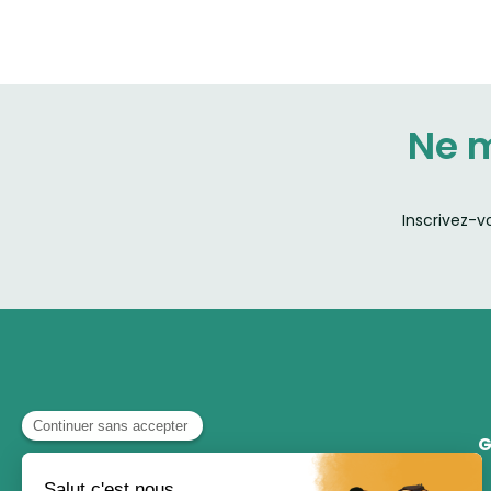
Ne 
Inscrivez-v
G