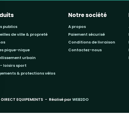
duits
Notre société
s publics
a propos
beilles de ville & propreté
paiement sécurisé
mos
conditions de livraison
les pique-nique
contactez-nous
ellissement urbain
 - loisirs sport
gements & protections vélos
 DIRECT EQUIPEMENTS
- Réalisé par
WEB2DO