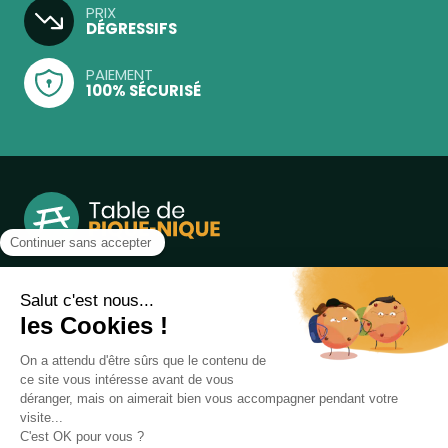
PRIX
DÉGRESSIFS
PAIEMENT
100% SÉCURISÉ
Notre boutique, spécialisée dans la vente de table de
pique-nique et de plein air, est principalement adressée
aux collectvités, aux entreprises privées et publiques et au
associations.
Infos et contact au
04 86 84 05 81
Produits