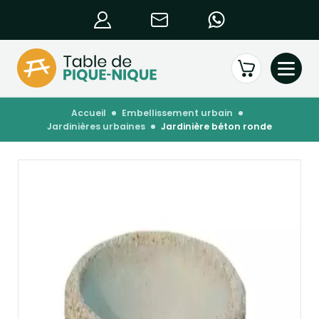
accueil
embellissement urbain
jardinières urbaines
jardinière béton ronde