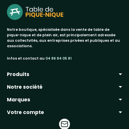
Notre boutique, spécialisée dans la vente de table de
pique-nique et de plein air, est principalement adressée
aux collectvités, aux entreprises privées et publiques et au
associations.
Infos et contact au
04 86 84 05 81
Produits
Notre société
bancs publics
Marques
corbeilles de ville & propreté
a propos
promos
Votre compte
paiement sécurisé
jad groupe
tables pique-nique
conditions de livraison
procity®
informations personnelles