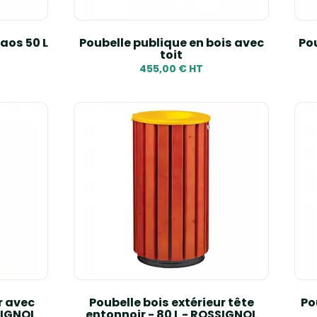
laos 50 L
Poubelle publique en bois avec
Pou
toit
455,00 € HT
r avec
Poubelle bois extérieur tête
Po
SIGNOL
entonnoir - 80 L - ROSSIGNOL