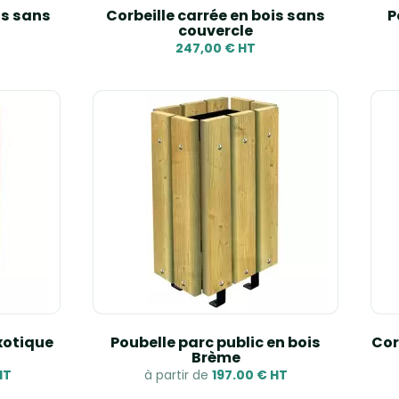
is sans
Corbeille carrée en bois sans
P
couvercle
247,00 € HT
exotique
Poubelle parc public en bois
Cor
Brème
HT
à partir de
197.00 € HT