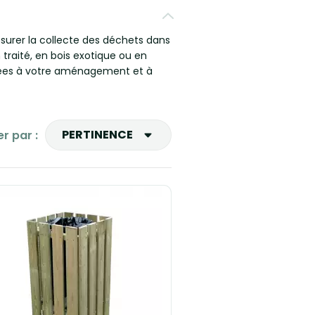
 assurer la collecte des déchets dans
traité, en bois exotique ou en
aptées à votre aménagement et à
PERTINENCE
er par :
Ventes, ordre décroissant
Pertinence
Nom, A à Z
Nom, Z à A
Prix, croissant
Prix, décroissant
Reference, A to Z