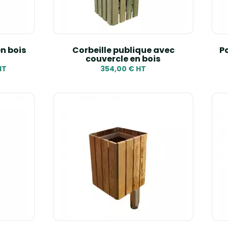
en bois
Corbeille publique avec
Po
couvercle en bois
HT
354,00 € HT