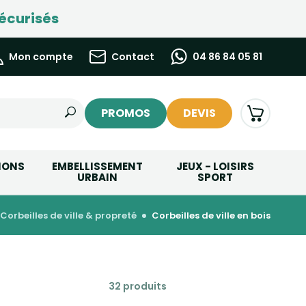
écurisés
Mon compte
Contact
04 86 84 05 81
PROMOS
DEVIS
IONS
EMBELLISSEMENT
JEUX - LOISIRS
URBAIN
SPORT
corbeilles de ville & propreté
corbeilles de ville en bois
32 produits